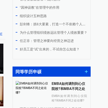
“因神设教”在管理中的作用
组织设计五种思路
彭剑锋：抓6大要素，打造一个不依赖个人的伟大组织
为什么管理组织绩效远比管理个人绩效重要？
RE
任正非：管理之神要向经营之神迈进
好员工是“试”出来的，不试你怎么知道？
MBA西部网专访西北农林科技大学MBA学生会主席赵宁刚
同等学历申硕
EMBA如何调剂到心仪
院校?和MBA不同之处
在哪?
EMBA如何调剂到心仪院
校?和MBA不同之处在哪?
中国MBA教育网专访陕西科技大学经管院院长马广奇教授